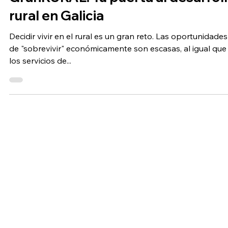
19 mar 2024
1 min de lectura
GranRURAL
GranRURAL: Tu puerta al desarrol
rural en Galicia
Decidir vivir en el rural es un gran reto. Las oportunidades
de "sobrevivir" económicamente son escasas, al igual que
los servicios de...
Suscríbete a nuestra Revista GR