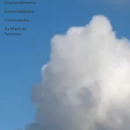
Emprendimiento
Sustentabilidad
Curiosidades
As Mans do
Territorio