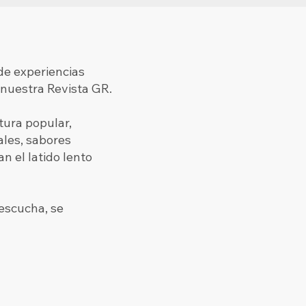
de experiencias
 nuestra Revista GR.
tura popular,
ales, sabores
n el latido lento
e escucha, se