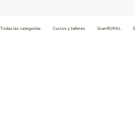
Todas las categorías
Cursos y talleres
GranRURAL
As Mans do Territorio